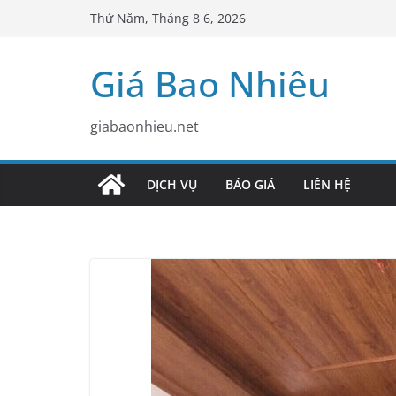
Skip
Thứ Năm, Tháng 8 6, 2026
to
content
Giá Bao Nhiêu
giabaonhieu.net
DỊCH VỤ
BÁO GIÁ
LIÊN HỆ