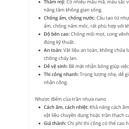
Thẩm mỹ:
Có nhiều mẫu mã, màu sắc và
nâng tầm không gian sống.
Chống ẩm, chống nước:
Cấu tạo từ nhự
ẩm, chống nấm mốc, rất phù hợp với kh
Độ bền cao:
Chống mối mọt, cong vênh 
đúng kỹ thuật.
An toàn:
Vật liệu an toàn, không chứa l
chống cháy lan.
Dễ vệ sinh:
Bề mặt nhẵn bóng giúp việc 
Thi công nhanh:
Trọng lượng nhẹ, dễ gia
nhân công.
Nhược điểm của trần nhựa nano
Cách âm, cách nhiệt:
Khả năng cách âm 
vật liệu chuyên dụng hoặc trần thạch ca
Giá thành:
Chi phí thi công có thể cao 