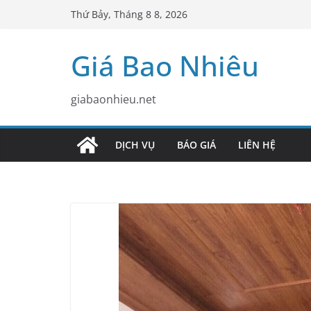
Skip
Thứ Bảy, Tháng 8 8, 2026
to
content
Giá Bao Nhiêu
giabaonhieu.net
DỊCH VỤ
BÁO GIÁ
LIÊN HỆ