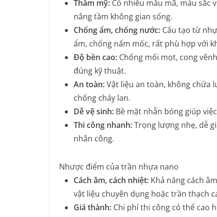
Thẩm mỹ:
Có nhiều mẫu mã, màu sắc và
nâng tầm không gian sống.
Chống ẩm, chống nước:
Cấu tạo từ nhự
ẩm, chống nấm mốc, rất phù hợp với kh
Độ bền cao:
Chống mối mọt, cong vênh 
đúng kỹ thuật.
An toàn:
Vật liệu an toàn, không chứa l
chống cháy lan.
Dễ vệ sinh:
Bề mặt nhẵn bóng giúp việc 
Thi công nhanh:
Trọng lượng nhẹ, dễ gia
nhân công.
Nhược điểm của trần nhựa nano
Cách âm, cách nhiệt:
Khả năng cách âm 
vật liệu chuyên dụng hoặc trần thạch ca
Giá thành:
Chi phí thi công có thể cao 